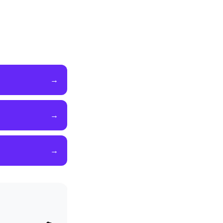
→
→
→