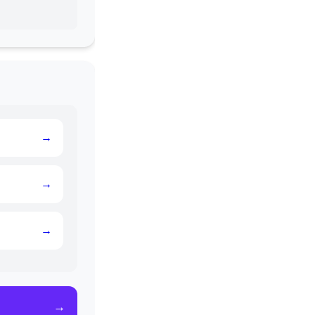
→
→
→
→